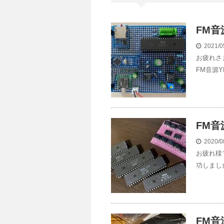
FM音
2021/0
お疲れさ
FM音源Y
FM音
2020/0
お疲れ様
功しまし
FM音