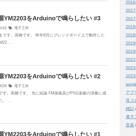
201
201
源YM2203をArduinoで鳴らしたい #3
201
201
5/16
電子工作
201
まです。高橋です。 昨年8月にブレッドボード上で動作した
M22 …
201
201
202
20
源YM2203をArduinoで鳴らしたい #2
20
word
8/26
電子工作
アプ
です。高橋です。 先に結論 FM楽曲及びPSG楽曲の演奏に成
た。 …
耳コピ
雑記
電子
音楽
源YM2203をArduinoで鳴らしたい #1