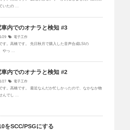
ていたの …
車内でのオナラと検知 #3
1/29
電子工作
です。高橋です。 先日秋月で購入した音声合成LSIの
1。やっ …
車内でのオナラと検知 #2
1/27
電子工作
です。高橋です。 最近なんだか忙しかったので、なかなか物
せんでし …
810をSCC/PSGにする