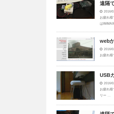
遠隔で
2016/0
お疲れ様
はWiMAX
webか
2016/0
お疲れ様です
USBカ
2016/0
お疲れ様で
リー …