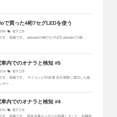
endoで買った4桁7セグLEDを使う
2/06
電子工作
。高橋です。 aitendoの4桁7セグLED aitendoで1個 …
車内でのオナラと検知 #5
1/14
電子工作
です。高橋です。 マイコンと5V給電 先日実験に成功した硫
ンサー …
車内でのオナラと検知 #4
2/24
電子工作
です。高橋です。 硫化水素センサーが到着しました。結構前