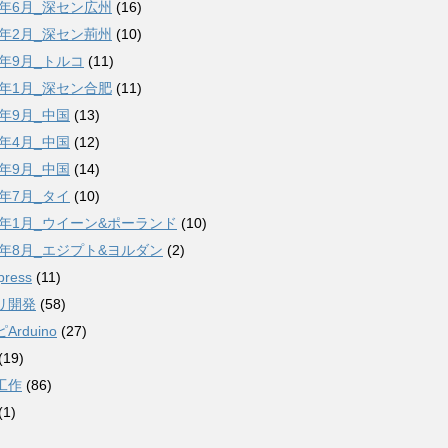
6年6月_深セン広州
(16)
7年2月_深セン荊州
(10)
7年9月_トルコ
(11)
8年1月_深セン合肥
(11)
8年9月_中国
(13)
9年4月_中国
(12)
9年9月_中国
(14)
2年7月_タイ
(10)
23年1月_ウイーン&ポーランド
(10)
23年8月_エジプト&ヨルダン
(2)
press
(11)
リ開発
(58)
Arduino
(27)
(19)
工作
(86)
(1)