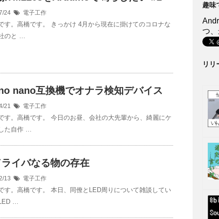
趣味
7/24
電子工作
An
です。高橋です。 きっかけ 4月から現在に掛けてのコロナな
つ、
社のと …
リリ
uino nano互換機でオナラ検知デバイス
4/21
電子工作
です。高橋です。 今日のお昼、会社の大先輩から、綺麗にケ
した自作 …
ドライバなる物の存在
2/13
電子工作
です。高橋です。 本日、同僚とLED周りについて雑談してい
ED …