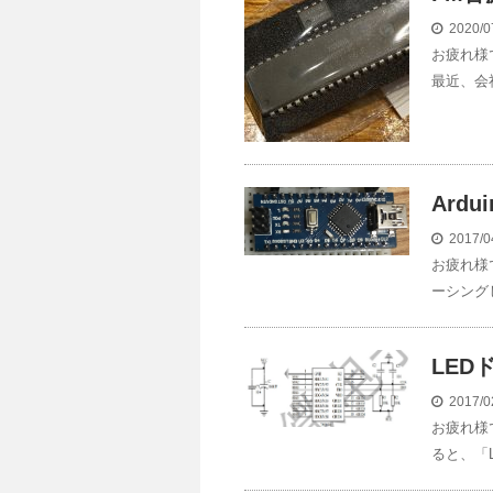
2020/0
お疲れ様
最近、会
Ard
2017/0
お疲れ様
ーシング
LED
2017/0
お疲れ様
ると、「L