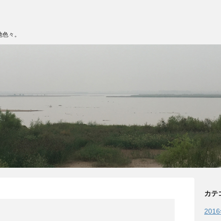
他色々。
カテ
201