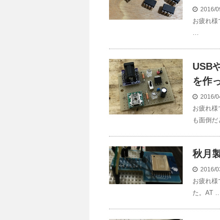
2016/0
お疲れ様で
…
USB
を作
2016/0
お疲れ様
も面倒だ
秋月製
2016/0
お疲れ様
た。AT 