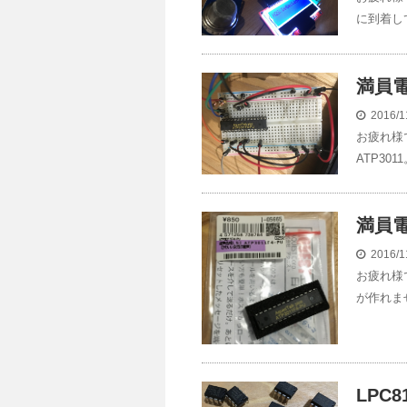
に到着し
満員電
2016/1
お疲れ様
ATP301
満員電
2016/1
お疲れ様
が作れま
LPC