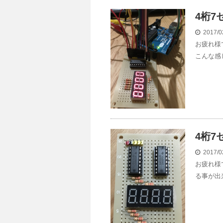
4桁7
2017/0
お疲れ様
こんな感
4桁7
2017/0
お疲れ様
る事が出