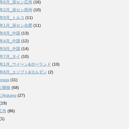
6年6月_深セン広州
(16)
7年2月_深セン荊州
(10)
7年9月_トルコ
(11)
8年1月_深セン合肥
(11)
8年9月_中国
(13)
9年4月_中国
(12)
9年9月_中国
(14)
2年7月_タイ
(10)
23年1月_ウイーン&ポーランド
(10)
23年8月_エジプト&ヨルダン
(2)
press
(11)
リ開発
(58)
Arduino
(27)
(19)
工作
(86)
(1)