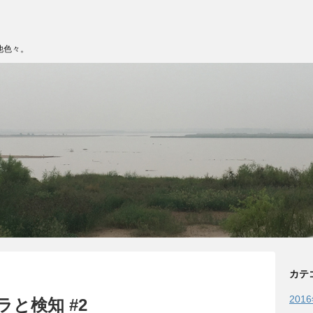
他色々。
カテ
201
と検知 #2