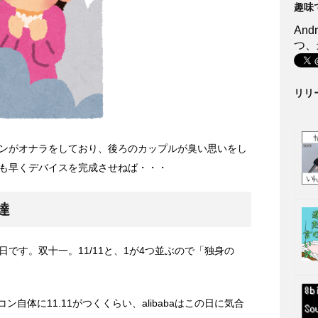
趣味
An
つ、
リリ
ンがオナラをしており、後ろのカップルが臭い思いをし
も早くデバイスを完成させねば・・・
達
くなる日です。双十一。11/11と、1が4つ並ぶので「独身の
、アイコン自体に11.11がつくくらい、alibabaはこの日に気合