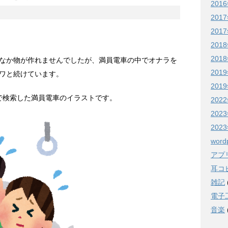
201
201
201
201
201
なか物が作れませんでしたが、満員電車の中でオナラを
201
ワと続けています。
201
で検索した満員電車のイラストです。
202
20
20
word
アプ
耳コピ
雑記
電子
音楽