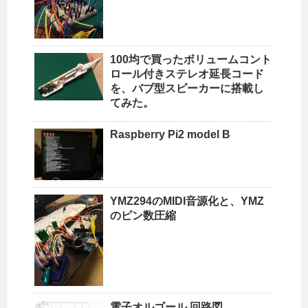
100均で買ったボリュームコント
ロール付きステレオ延長コード
を、バブ型スピーカーに搭載し
てみた。
Raspberry Pi2 model B
YMZ294のMIDI音源化と、YMZ
のピン数圧縮
電子オルゴール 回路図