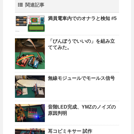
関連記事
満員電車内でのオナラと検知 #5
「びんぼうでいいの」を組み立
ててみた。
無線モジュールでモールス信号
音階LED完成、YMZのノイズの
原因判明
耳コピミキサー 試作