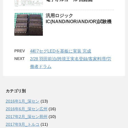
汎用ロジック
IC(NAND/NOR/AND/OR)試験機
PREV
4桁7セグLEDを基板に実装 完成
NEXT
2/28 羽田前泊/跨境王実名登録/客家料理/労
働者ドラム
カテゴリ別
2016年1月_深セン
(13)
2016年6月_深セン広州
(16)
2017年2月_深セン荊州
(10)
2017年9月_トルコ
(11)