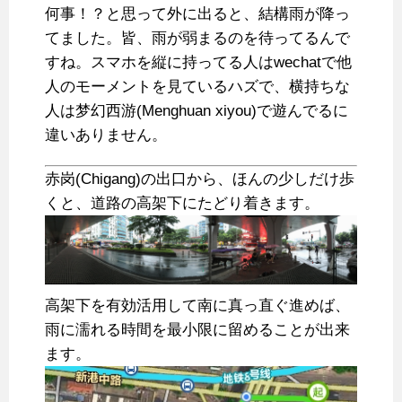
何事！？と思って外に出ると、結構雨が降っ
てました。皆、雨が弱まるのを待ってるんで
すね。スマホを縦に持ってる人はwechatで他
人のモーメントを見ているハズで、横持ちな
人は梦幻西游(Menghuan xiyou)で遊んでるに
違いありません。
赤岗(Chigang)の出口から、ほんの少しだけ歩
くと、道路の高架下にたどり着きます。
高架下を有効活用して南に真っ直ぐ進めば、
雨に濡れる時間を最小限に留めることが出来
ます。