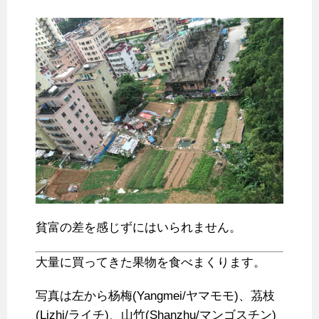
貧富の差を感じずにはいられません。
大量に買ってきた果物を食べまくります。
写真は左から杨梅(Yangmei/ヤマモモ)、茘枝
(Lizhi/ライチ)、山竹(Shanzhu/マンゴスチン)