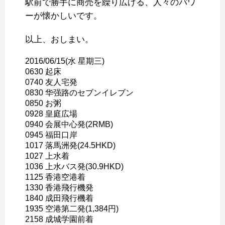
駅前で勝手に商売を繰り広げる、人々のパワ
ーが懐かしいです。
以上、おしまい。
2016/06/15(水 星期三)
0630 起床
0740 友人宅発
0830 华强路のセブンイレブン
0850 お粥
0928 皇庭広場
0940 会展中心発(2RMB)
0945 福田口岸
1017 落馬洲発(24.5HKD)
1027 上水着
1036 上水バス発(30.9HKD)
1125 香港空港着
1330 香港飛行機発
1840 成田飛行機着
1935 空港第二発(1,384円)
2158 成城学園前着