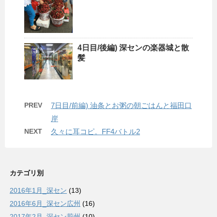
4日目/後編) 深センの楽器城と散
髪
PREV
7日目/前編) 油条とお粥の朝ごはんと福田口
岸
NEXT
久々に耳コピ。FF4バトル2
カテゴリ別
2016年1月_深セン
(13)
2016年6月_深セン広州
(16)
2017年2月_深セン荊州
(10)