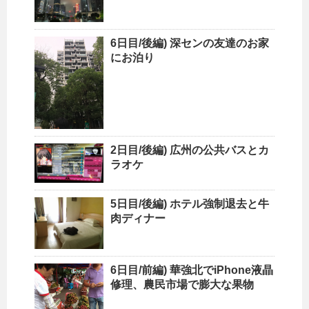
6日目/後編) 深センの友達のお家
にお泊り
2日目/後編) 広州の公共バスとカ
ラオケ
5日目/後編) ホテル強制退去と牛
肉ディナー
6日目/前編) 華強北でiPhone液晶
修理、農民市場で膨大な果物