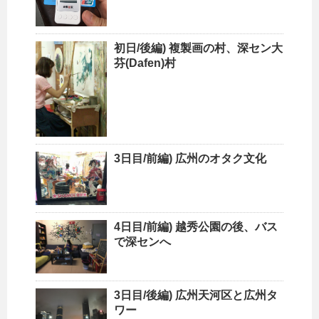
初日/後編) 複製画の村、深セン大
芬(Dafen)村
3日目/前編) 広州のオタク文化
4日目/前編) 越秀公園の後、バス
で深センへ
3日目/後編) 広州天河区と広州タ
ワー