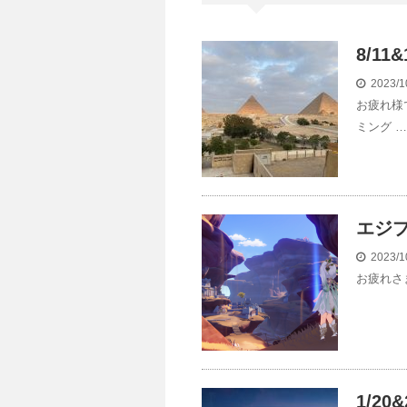
8/11
2023/1
お疲れ様で
ミング …
エジプ
2023/1
お疲れさま
1/20