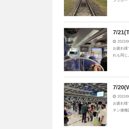
ン→ポー
7/21
2022/0
お疲れ様
れも同じ
7/20
2022/0
お疲れ様
チン接種