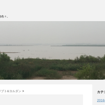
他色々。
エジプト&ヨルダン
>
カテ
201