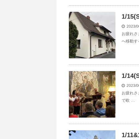
1/1
2023/0
お疲れさ
へ移動す
1/1
2023/0
お疲れさ
で欧 …
1/1