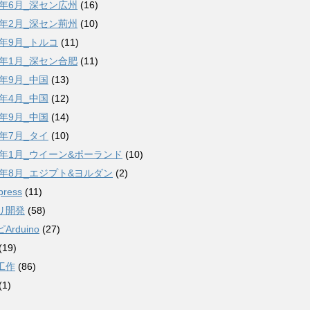
6年6月_深セン広州
(16)
7年2月_深セン荊州
(10)
7年9月_トルコ
(11)
8年1月_深セン合肥
(11)
8年9月_中国
(13)
9年4月_中国
(12)
9年9月_中国
(14)
2年7月_タイ
(10)
23年1月_ウイーン&ポーランド
(10)
23年8月_エジプト&ヨルダン
(2)
press
(11)
リ開発
(58)
Arduino
(27)
(19)
工作
(86)
(1)