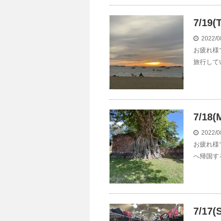
7/19
2022/0
お疲れ様
旅行して
7/18
2022/0
お疲れ様
へ帰国す
7/1