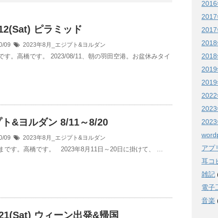
201
201
&12(Sat) ピラミッド
201
201
0/09
2023年8月_エジプト&ヨルダン
201
す。高橋です。 2023/08/11、朝の羽田空港。お盆休みタイ
201
201
202
20
ト&ヨルダン 8/11～8/20
20
word
0/09
2023年8月_エジプト&ヨルダン
アプ
です。高橋です。 2023年8月11日～20日に掛けて、 …
耳コピ
雑記
電子
音楽
&21(Sat) ウィーン出発&帰国