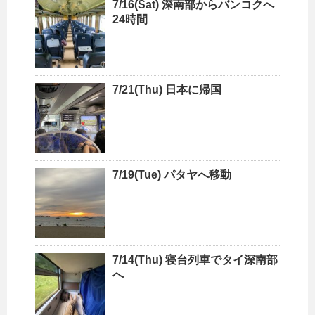
7/16(Sat) 深南部からバンコクへ
24時間
7/21(Thu) 日本に帰国
7/19(Tue) パタヤへ移動
7/14(Thu) 寝台列車でタイ深南部
へ