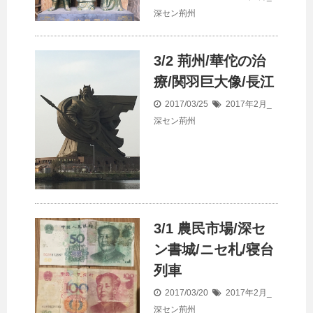
深セン荊州
3/2 荊州/華佗の治
療/関羽巨大像/長江
2017/03/25
2017年2月_
深セン荊州
3/1 農民市場/深セ
ン書城/ニセ札/寝台
列車
2017/03/20
2017年2月_
深セン荊州