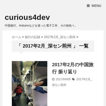
MENU
curious4dev
中国旅行、Arduinoなどを使った電子工作、その他色々。
ホーム
>
旅行の記録
>
2017年2月_深セン荊州
>
「 2017年2月_深セン荊州 」 一覧
2017年2月の中国旅
行 振り返り
2017/04/09
2017年2月_
深セン荊州