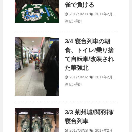
雀で負ける
2017/04/08
2017年2月_
深セン荊州
3/4 寝台列車の朝
食、トイレ/乗り捨
て自転車/改装され
た華強北
2017/04/02
2017年2月_
深セン荊州
3/3 荊州城/関羽祠/
寝台列車
2017/03/28
2017年2月_