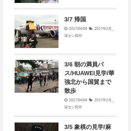
3/7 帰国
2017/04/09
2017年2月_
深セン荊州
3/6 朝の満員バ
ス/HUAWEI見学/華
強北から国貿まで
散歩
2017/04/09
2017年2月_
深セン荊州
3/5 象棋の見学/麻