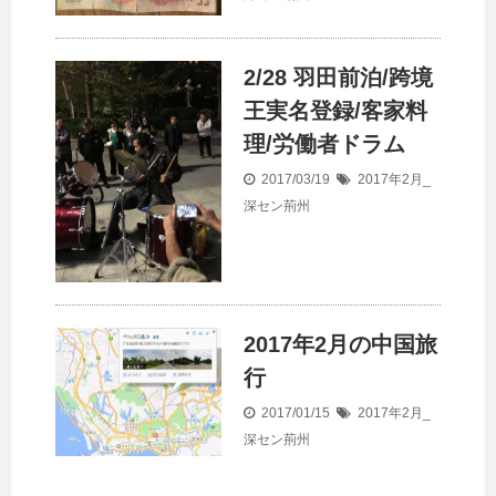
2/28 羽田前泊/跨境
王実名登録/客家料
理/労働者ドラム
2017/03/19
2017年2月_
深セン荊州
2017年2月の中国旅
行
2017/01/15
2017年2月_
深セン荊州