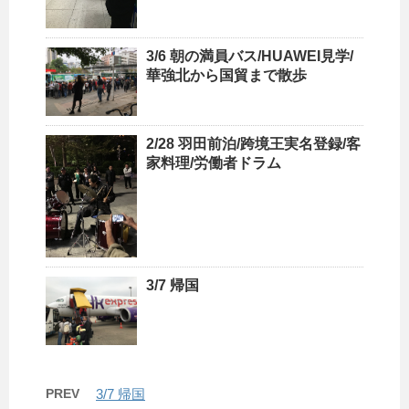
3/6 朝の満員バス/HUAWEI見学/
華強北から国貿まで散歩
2/28 羽田前泊/跨境王実名登録/客
家料理/労働者ドラム
3/7 帰国
PREV
3/7 帰国