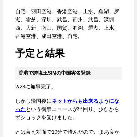
自宅、羽田空港、香港空港、上水、羅湖、罗
湖、霊芝、深圳、武昌、荊州、武昌、深圳
西、大新、南山、国貿、罗湖、羅湖、上水、
香港空港、成田空港、自宅。
予定と結果
香港で跨境王SIMの中国実名登録
2/28に無事完了。
しかし帰国後に
ネットからも出来るようにな
った
という衝撃ニュースが出回り、少なから
ずショックを受けました。
とは言え対面で10分で済んだので、まあ良か