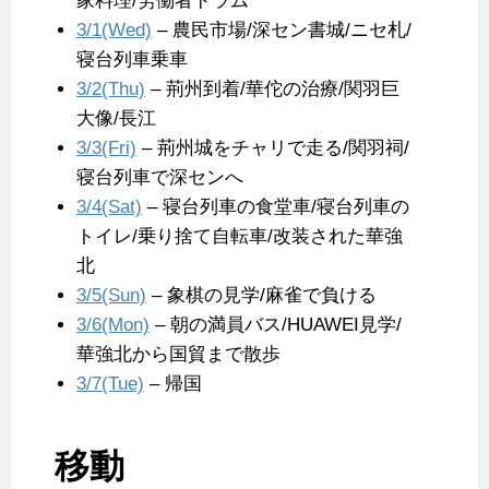
家料理/労働者ドラム
3/1(Wed)
– 農民市場/深セン書城/ニセ札/
寝台列車乗車
3/2(Thu)
– 荊州到着/華佗の治療/関羽巨
大像/長江
3/3(Fri)
– 荊州城をチャリで走る/関羽祠/
寝台列車で深センへ
3/4(Sat)
– 寝台列車の食堂車/寝台列車の
トイレ/乗り捨て自転車/改装された華強
北
3/5(Sun)
– 象棋の見学/麻雀で負ける
3/6(Mon)
– 朝の満員バス/HUAWEI見学/
華強北から国貿まで散歩
3/7(Tue)
– 帰国
移動