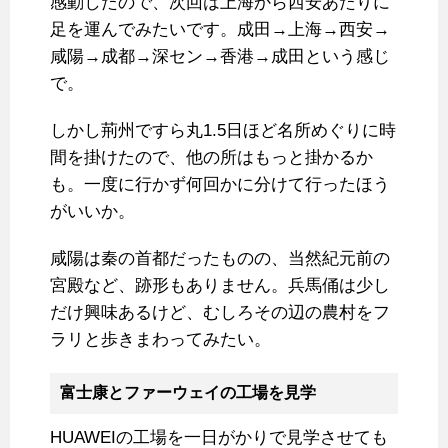
感動したので、次回は上海から西安あたりに
足を運んでみたいです。成田→上海→西安→
咸陽→成都→深セン→香港→成田という感じ
で。
しかし荊州ですら丸1.5日ほど名所めぐりに時
間を掛けたので、他の所はもっと掛かるか
も。一度に行かず何回かに分けて行ったほう
がいいか。
咸陽は秦の首都だったものの、当然紀元前の
宮殿など、跡形もありません。兵馬俑は少し
だけ興味あるけど、むしろその辺の農村をフ
ラリと歩きまわってみたい。
富士康とファーウェイの工場を見学
HUAWEIの工場を一日がかりで見学させても