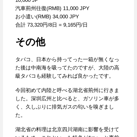
10,000 JP
汽車荊州往復(RMB) 11,000 JPY
お小遣い(RMB) 34,000 JPY
合計 73,320円/8日 = 9,165円/日
その他
タバコ、日本から持ってった一箱が無くなっ
た後は中南海を吸ってたのですが、大陸の高
級タバコも経験してみれば良かったです。
今回初めて内陸と呼べる湖北省荊州に行きま
した。深圳広州と比べると、ガソリン車が多
く、久しぶりに排気ガスの匂いを嗅ぎまし
た。
湖北省の料理は北京四川湖南に影響を受けて