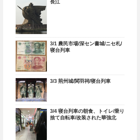
長江
3/1 農民市場/深セン書城/ニセ札/
寝台列車
3/3 荊州城/関羽祠/寝台列車
3/4 寝台列車の朝食、トイレ/乗り
捨て自転車/改装された華強北