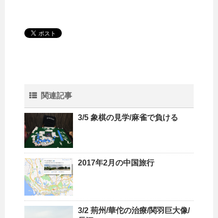
関連記事
3/5 象棋の見学/麻雀で負ける
2017年2月の中国旅行
3/2 荊州/華佗の治療/関羽巨大像/