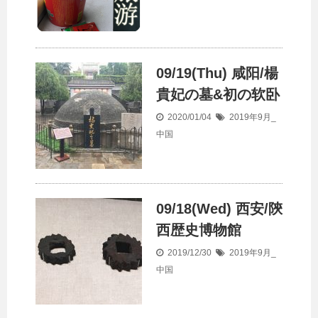
09/19(Thu) 咸阳/楊
貴妃の墓&初の软卧
2020/01/04
2019年9月_
中国
09/18(Wed) 西安/陝
西歴史博物館
2019/12/30
2019年9月_
中国