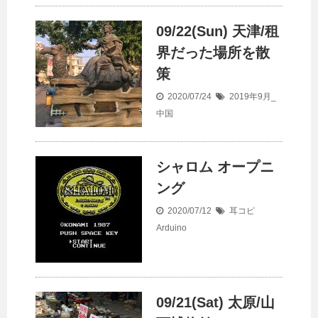
09/22(Sun) 天津/租
界だった場所を散
策
2020/07/24
2019年9月_
中国
シャロム オープニ
ング
2020/07/12
耳コピ
Arduino
09/21(Sat) 太原/山