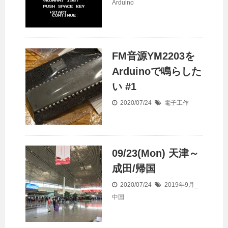
Arduino
FM音源YM2203を
Arduinoで鳴らした
い #1
2020/07/24
電子工作
09/23(Mon) 天津～
成田/帰国
2020/07/24
2019年9月_
中国