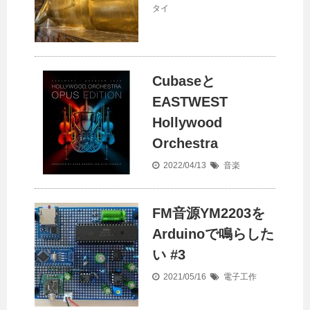
タイ
Cubaseと
EASTWEST
Hollywood
Orchestra
2022/04/13
音楽
FM音源YM2203を
Arduinoで鳴らした
い #3
2021/05/16
電子工作