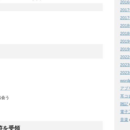
201
201
201
201
201
201
201
202
20
20
word
アプ
耳コピ
出会う
雑記
電子
音楽
切符を受領