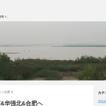
他色々。
深セン合肥
>
カテ
201
符受領&华强北&合肥へ