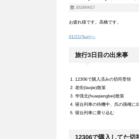
2018/04/17
お疲れ様です。高橋です。
01/21(Sun)へ
旅行3日目の出来事
12306で購入済みの切符受領
老街(laojie)散策
华强北(huaqiangbei)散策
寝台列車の待機中、呉の孫権に
寝台列車に乗り込む
12306で購入してた