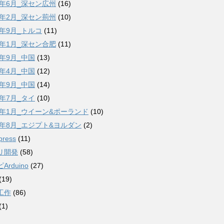
6年6月_深セン広州
(16)
7年2月_深セン荊州
(10)
7年9月_トルコ
(11)
8年1月_深セン合肥
(11)
8年9月_中国
(13)
9年4月_中国
(12)
9年9月_中国
(14)
2年7月_タイ
(10)
23年1月_ウイーン&ポーランド
(10)
23年8月_エジプト&ヨルダン
(2)
press
(11)
リ開発
(58)
Arduino
(27)
(19)
工作
(86)
(1)