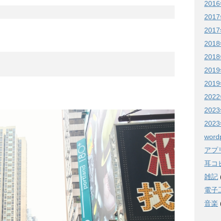
201
201
201
201
201
201
201
202
20
20
word
アプ
耳コピ
雑記
電子
音楽