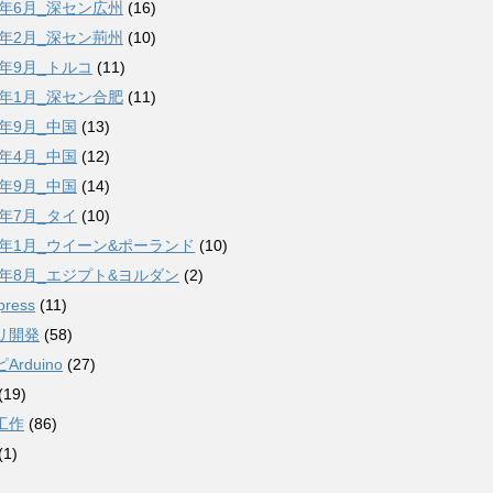
6年6月_深セン広州
(16)
7年2月_深セン荊州
(10)
7年9月_トルコ
(11)
8年1月_深セン合肥
(11)
8年9月_中国
(13)
9年4月_中国
(12)
9年9月_中国
(14)
2年7月_タイ
(10)
23年1月_ウイーン&ポーランド
(10)
23年8月_エジプト&ヨルダン
(2)
press
(11)
リ開発
(58)
Arduino
(27)
(19)
工作
(86)
(1)