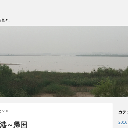
他色々。
セン
>
カテ
201
目 香港～帰国