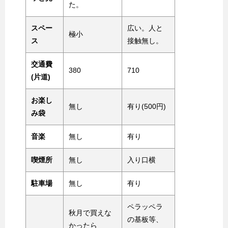
た。
スペー
広い。人と
極小
ス
接触無し。
交通費
380
710
(片道)
お楽し
無し
有り(500円)
み袋
音楽
無し
有り
喫煙所
無し
入り口横
駐車場
無し
有り
ペラッペラ
秋月で買えな
の基板等、
かったら