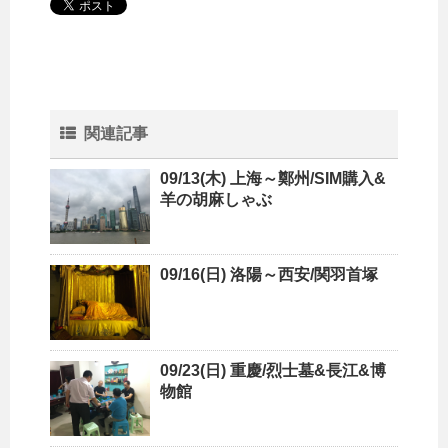
関連記事
09/13(木) 上海～鄭州/SIM購入&
羊の胡麻しゃぶ
09/16(日) 洛陽～西安/関羽首塚
09/23(日) 重慶/烈士墓&長江&博
物館