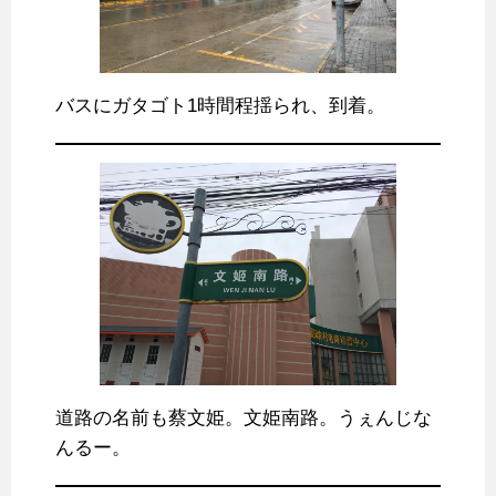
バスにガタゴト1時間程揺られ、到着。
道路の名前も蔡文姫。文姫南路。うぇんじな
んるー。