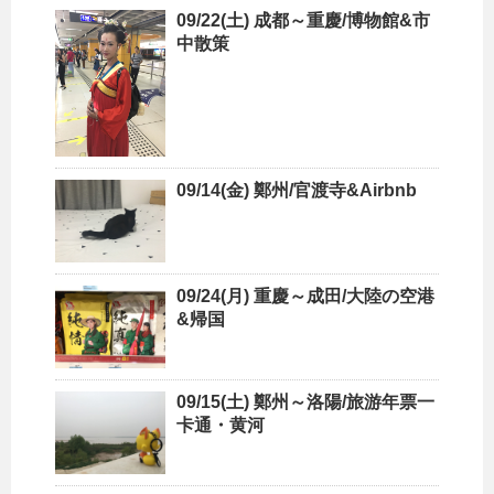
09/22(土) 成都～重慶/博物館&市
中散策
09/14(金) 鄭州/官渡寺&Airbnb
09/24(月) 重慶～成田/大陸の空港
&帰国
09/15(土) 鄭州～洛陽/旅游年票一
卡通・黄河