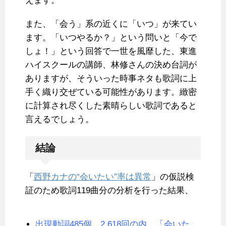
えます。
また、「会う」系の近くに「いつ」が来てい
ます。「いつやるか？」という問いと「今で
しょ！」という回答で一世を風靡した、東進
ハイスクールの講師、林修さんの決め台詞が
ありますが、そういった時事ネタも歌詞に上
手く織り交ぜている可能性があります。緻密
に計算され尽くした素晴らしい歌詞であると
言えるでしょう。
結論
「
西野カナの“会いたい”率は異常
」の仮説検
証のため歌詞119曲分の分析を行った結果、
出現動詞485個、2,618回の内、「会いた