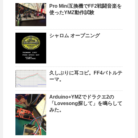
Pro Mini互換機でFF2戦闘音楽を
使ったYMZ動作試験
シャロム オープニング
久しぶりに耳コピ。FF4バトルテ
ーマ。
Arduino+YMZでドラクエ2の
「Lovesong探して」を鳴らして
みた。